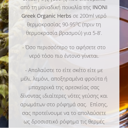
από τη μοναδική ποικιλία της
INONI
Greek Organic Herbs
σε 200ml νερό
ο
θερμοκρασίας 90-95
C (πριν τη
θερμοκρασία βρασμού) για 5-8’.
- Όσο περισσότερο το αφήσετε στο
νερό τόσο πιο έντονο γίνεται.
- Απολαύστε το είτε σκέτο είτε με
μέλι, λεμόνι, αποξηραμένα φρούτα ή
μπαχαρικά της αρεσκείας σας
δίνοντας ιδιαίτερες νότες γεύσης και
αρωμάτων στο ρόφημά σας. Επίσης,
σας προτείνουμε να το απολαύσετε
ως δροσιστικό ρόφημα τις θερμές