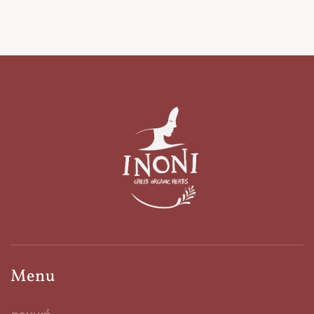
ημέρες του καλοκαιριού,
ακολουθώντας την παραπάνω
διαδικασία χρησιμοποιώντας τη
μισή ποσότητα νερού και
προσθέτοντας παγάκια αφού
ετοιμαστεί το έγχυμα.
Menu