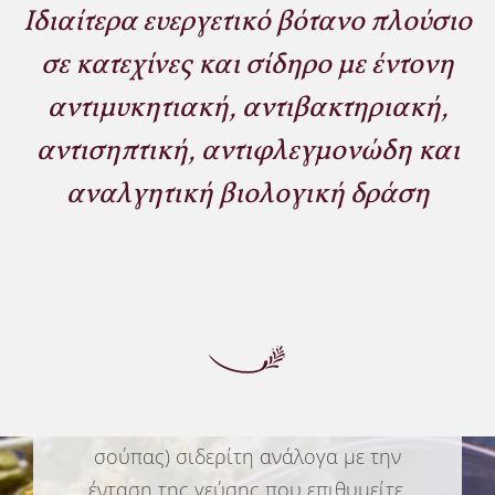
Ιδιαίτερα ευεργετικό βότανο πλούσιο
σε κατεχίνες και σίδηρο με έντονη
αντιμυκητιακή, αντιβακτηριακή,
αντισηπτική, αντιφλεγμονώδη και
αναλγητική βιολογική δράση
Πρόταση
παρασκευής
ροφήματος
- Εμβυθίστε 2-3gr (1 κουταλιά της
σούπας) σιδερίτη ανάλογα με την
ένταση της γεύσης που επιθυμείτε,