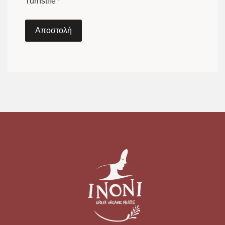
Turnstile
*
Αποστολή