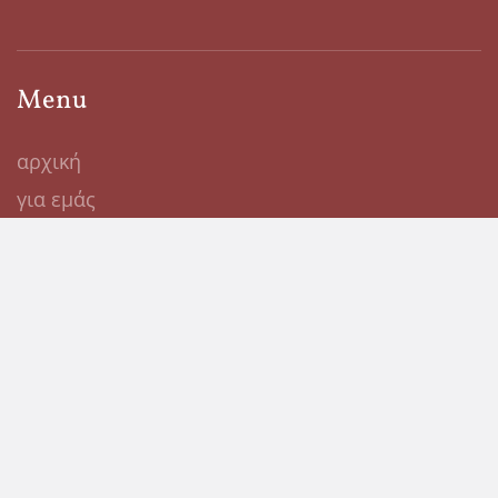
Menu
αρχική
για εμάς
για τα προϊόντα μας
Μείγματα βιολογικών βοτάνων
για τα βότανά μας
για τις καλλιέργειες μας
σημεία πώλησης
επικοινωνία
Τα νέα μας